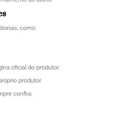
es
oriais, como:
ina oficial do produtor
próprio produtor
re confira: